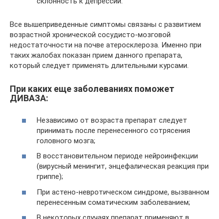
склонность к депрессии.
Все вышеприведенные симптомы связаны с развитием
возрастной хронической сосудисто-мозговой
недостаточности на почве атеросклероза. Именно при
таких жалобах показан прием данного препарата,
который следует применять длительными курсами.
При каких еще заболеваниях поможет
ДИВАЗА:
Независимо от возраста препарат следует
принимать после перенесенного сотрясения
головного мозга;
В восстановительном периоде нейроинфекции
(вирусный менингит, энцефалическая реакция при
гриппе);
При астено-невротическом синдроме, вызванном
перенесенным соматическим заболеванием;
В некоторых случаях препарат применяют в