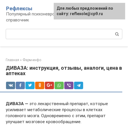
Перейти
Рефлексы
Для любых предложений по
к
Популярный психоневрологический
сайту: reflexole@cp9.ru
контенту
справочник
Поиск:
Главная
»
Фарм-инфо
ДИВАЗА: инструкция, отзывы, аналоги, цена в
аптеках
ДИВАЗА —
это лекарственный препарат, которые
усиливает метаболические процессы в клетках
головного мозга. Одновременно с этим, препарат
улучшает мозговое кровообращение.