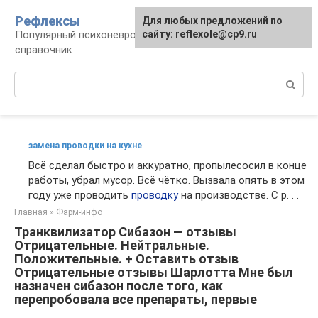
Перейти
Рефлексы
Для любых предложений по
к
Популярный психоневрологический
сайту: reflexole@cp9.ru
контенту
справочник
Поиск:
замена проводки на кухне
Всё сделал быстро и аккуратно, пропылесосил в конце
работы, убрал мусор. Всё чётко. Вызвала опять в этом
году уже проводить
проводку
на производстве. С р. . .
Главная
»
Фарм-инфо
Транквилизатор Сибазон — отзывы
Отрицательные. Нейтральные.
Положительные. + Оставить отзыв
Отрицательные отзывы Шарлотта Мне был
назначен сибазон после того, как
перепробовала все препараты, первые