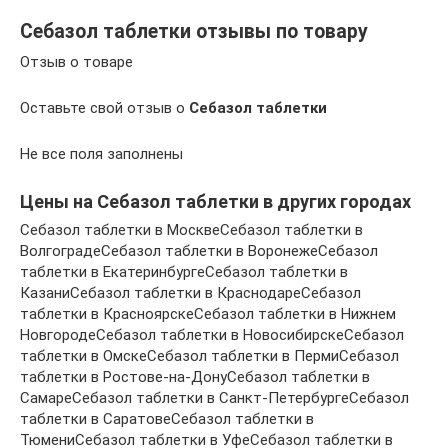
Себазол таблетки отзывы по товару
Отзыв о товаре
Оставьте свой отзыв о
Себазол таблетки
Не все поля заполнены
Цены на Себазол таблетки в других городах
Себазол таблетки в МосквеСебазол таблетки в
ВолгоградеСебазол таблетки в ВоронежеСебазол
таблетки в ЕкатеринбургеСебазол таблетки в
КазаниСебазол таблетки в КраснодареСебазол
таблетки в КрасноярскеСебазол таблетки в Нижнем
НовгородеСебазол таблетки в НовосибирскеСебазол
таблетки в ОмскеСебазол таблетки в ПермиСебазол
таблетки в Ростове-на-ДонуСебазол таблетки в
СамареСебазол таблетки в Санкт-ПетербургеСебазол
таблетки в СаратовеСебазол таблетки в
ТюмениСебазол таблетки в УфеСебазол таблетки в