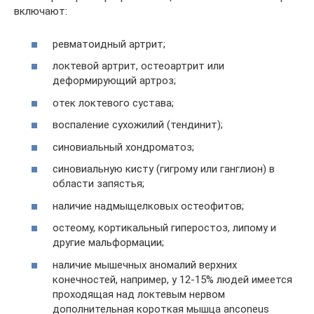
включают:
ревматоидный артрит;
локтевой артрит, остеоартрит или
деформирующий артроз;
отек локтевого сустава;
воспаление сухожилий (тендинит);
синовиальный хондроматоз;
синовиальную кисту (гигрому или ганглион) в
области запястья;
наличие надмыщелковых остеофитов;
остеому, кортикальный гиперостоз, липому и
другие мальформации;
наличие мышечных аномалий верхних
конечностей, например, у 12-15% людей имеется
проходящая над локтевым нервом
дополнительная короткая мышца anconeus