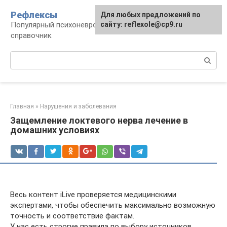
Перейти
Рефлексы
Для любых предложений по
к
Популярный психоневрологический
сайту: reflexole@cp9.ru
контенту
справочник
Поиск:
Главная
»
Нарушения и заболевания
Защемление локтевого нерва лечение в
домашних условиях
Весь контент iLive проверяется медицинскими
экспертами, чтобы обеспечить максимально возможную
точность и соответствие фактам.
У нас есть строгие правила по выбору источников