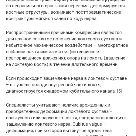
за неправильного срастания перелома деформируются
костные структуры, возникают посттравматические
контрактуры мягких тканей по ходу нерва.
Распространенными причинами компрессии являются
длительное согнутое положение локтевого сустава и
избыточное механическое воздействие – многократное
сгибание локтя или запястья (интенсивные
повторяющиеся движения); опора на локоть (давление
на локтевую кость) в течение длительного времени.
Если происходит защемление нерва в локтевом суставе
– в туннеле позади внутренней части локтя,
диагностируется синдромом кубитального канала. [5]
Специалисты учитывают наличие врожденных и
приобретенных деформаций локтевого сустава –
вальгусного или варусного локтя, предрасполагающих к
защемлению локтевого нерва. Cubitus valgus –
деформация, при которой вытянутое вдоль тела