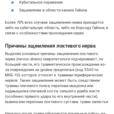
Кубитальное поражение.
Защемление в области канала Гийона.
Более 70% всех случаев защемления нерва приходится
либо на кубитальную область, либо на борозду Гийона, в
связи с особенностями прохождения нерва.
Причины зщемления локтевого нерва
Выделяя основные причины защемления локтевого
нерва (nervus ulnaris) невропатологи подчеркивают, по
большей части, его травматическое происхождение из-
за повреждения на уровне предплечья (код S54.0 по
МКБ-10), которое относят к травмам периферических
нервов. Также защемление может быть следствием
травмы плечевого пояса; перелома мыщелка или
надмыщелка плечевой кости; сильного ушиба локтя
(особенно прямого удара по его внутренней части);
вывиха или перелома локтевого сустава; травм запястья.
Нередко после травм образуются локальные рубцы, из-