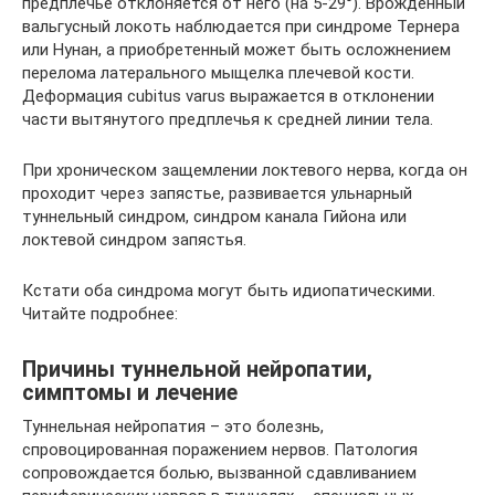
предплечье отклоняется от него (на 5-29°). Врожденный
вальгусный локоть наблюдается при синдроме Тернера
или Нунан, а приобретенный может быть осложнением
перелома латерального мыщелка плечевой кости.
Деформация cubitus varus выражается в отклонении
части вытянутого предплечья к средней линии тела.
При хроническом защемлении локтевого нерва, когда он
проходит через запястье, развивается ульнарный
туннельный синдром, синдром канала Гийона или
локтевой синдром запястья.
Кстати оба синдрома могут быть идиопатическими.
Читайте подробнее:
Причины туннельной нейропатии,
симптомы и лечение
Туннельная нейропатия – это болезнь,
спровоцированная поражением нервов. Патология
сопровождается болью, вызванной сдавливанием