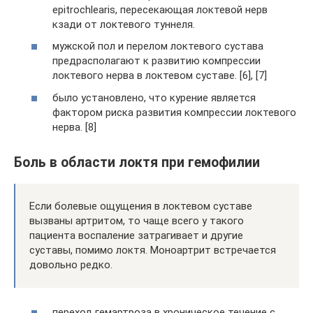
epitrochlearis, пересекающая локтевой нерв
кзади от локтевого туннеля.
мужской пол и перелом локтевого сустава
предрасполагают к развитию компрессии
локтевого нерва в локтевом суставе. [6], [7]
было установлено, что курение является
фактором риска развития компрессии локтевого
нерва. [8]
Боль в области локтя при гемофилии
Если болевые ощущения в локтевом суставе
вызваны артритом, то чаще всего у такого
пациента воспаление затрагивает и другие
суставы, помимо локтя. Моноартрит встречается
довольно редко.
переход гемартроза в хроническое течение с