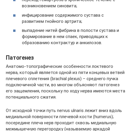
возникновением синовита;
инфицирование содержимого сустава с
развитием гнойного артрита;
выпадение нитей фибрина в полости сустава и
формирование в нем спаек, приводящих к
образованию контрактур и анкилозов.
Патогенез
Анатомо-топографические особенности локтевого
нерва, который является одной из пяти концевых ветвей
плечевого сплетения (brachial plexus) – среднего пучка
подключичной части, во многом объясняют патогенез
его защемления, поскольку по ходу нерва имеются места
потенциального сжатия.
От исходной точки путь nervus ulnaris лежит вниз вдоль
медиальной поверхности плечевой кости (humerus);
посередине плеча нерв проходит сквозь медиальную
межмышечную перегородку (называемую аркадой