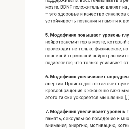
поддерживать, восстанавливать и р
мозге. BDNF положительно влияет на
– это здоровье и качество синапсов
устойчивость познания и памяти к во
5. Модафинил повышает уровень гл
нейротрансмиттер в мозге, который 
происходит не только физическое, но
основной тормозной нейротрансмитте
подавляется, что только усиливает ст
6. Модафинил увеличивает норадрен
энергии. Происходит это за счет су
кровообращения к жизненно важным орг
этого также ускоряется мышление. [, 
7. Модафинил увеличивает уровень 
память, сексуальное поведение и мн
внимания, энергию, мотивацию, когн