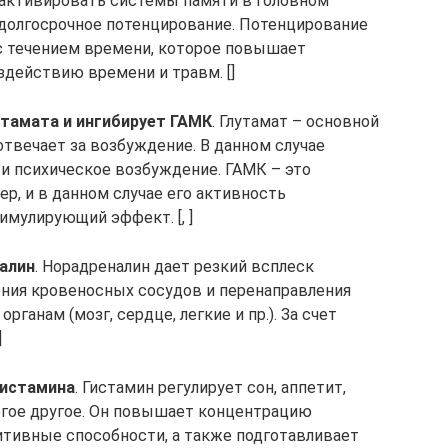
еактивировать системы памяти в головном
 долгосрочное потенцирование. Потенцирование
 с течением времени, которое повышает
здействию времени и травм. []
утамата и ингибирует ГАМК
. Глутамат – основной
отвечает за возбуждение. В данном случае
 и психическое возбуждение. ГАМК – это
р, и в данном случае его активность
имулирующий эффект. [, ]
алин
. Норадреналин дает резкий всплеск
жения кровеносных сосудов и перенаправления
анам (мозг, сердце, легкие и пр.). За счет
]
гистамина
. Гистамин регулирует сон, аппетит,
огое другое. Он повышает концентрацию
итивные способности, а также подготавливает