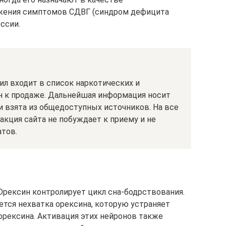
ижения симптомов СДВГ (синдром дефицита
ссии.
л входит в список наркотических и
 к продаже. Дальнейшая информация носит
и взята из общедоступных источников. На все
кция сайта не побуждает к приему и не
тов.
 Орексин контролирует цикл сна-бодрствования.
ется нехватка орексина, которую устраняет
орексина. Активация этих нейронов также