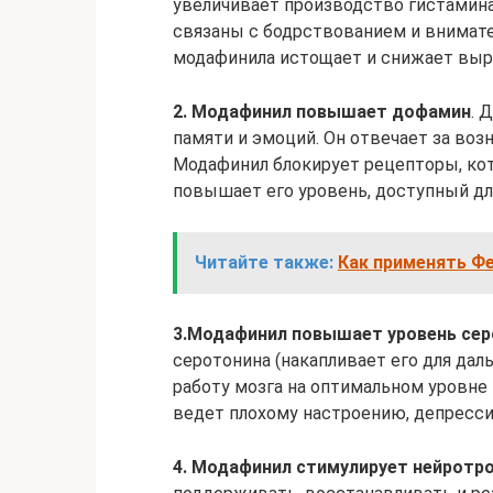
увеличивает производство гистамин
связаны с бодрствованием и внимат
модафинила истощает и снижает выра
2. Модафинил повышает дофамин
. 
памяти и эмоций. Он отвечает за воз
Модафинил блокирует рецепторы, кот
повышает его уровень, доступный для
Читайте также:
Как применять Фе
3.Модафинил повышает уровень се
серотонина (накапливает его для да
работу мозга на оптимальном уровне
ведет плохому настроению, депрессии
4. Модафинил стимулирует нейротр