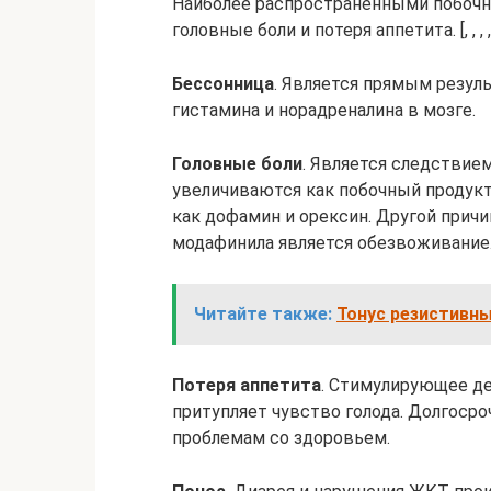
Наиболее распространенными побочн
головные боли и потеря аппетита. [, , , , 
Бессонница
. Является прямым резул
гистамина и норадреналина в мозге.
Головные боли
. Является следствие
увеличиваются как побочный продукт
как дофамин и орексин. Другой прич
модафинила является обезвоживание
Читайте также:
Тонус резистивны
Потеря аппетита
. Стимулирующее д
притупляет чувство голода. Долгоср
проблемам со здоровьем.