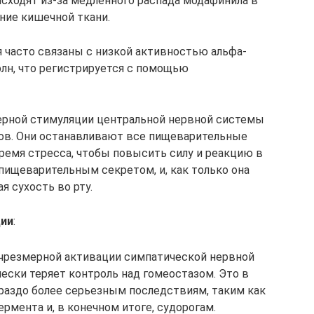
исходят из-за медленного распада модафинила в
ние кишечной ткани.
 часто связаны с низкой активностью альфа-
лн, что регистрируется с помощью
мерной стимуляции центральной нервной системы
ов. Они останавливают все пищеварительные
время стресса, чтобы повысить силу и реакцию в
пищеварительным секретом, и, как только она
я сухость во рту.
ции
:
а чрезмерной активации симпатической нервной
ески теряет контроль над гомеостазом. Это в
ораздо более серьезным последствиям, таким как
ермента и, в конечном итоге, судорогам.