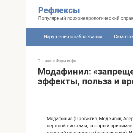
Перейти
Рефлексы
к
контенту
Популярный психоневрологический спра
Нарушения и заболевания
Симптом
Главная
»
Фарм-инфо
Модафинил: «запреще
эффекты, польза и вр
Модафинил (Провигил, Модвигил, Алер
нервной системы, который принимает
дневной сонливости (нарколепсии). И