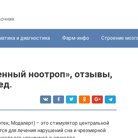
вочник
атика и диагностика
Фарм-инфо
Строение мозг
нный ноотроп», отзывы,
ед.
тек, Модалерт) – это стимулятор центральной
ся для лечения нарушений сна и чрезмерной
ногда его назначают в качестве