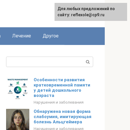
Для любых предложений по
сайту: reflexole@cp9.ru
а
Лечение
Другое
Поиск:
Особенности развития
кратковременной памяти
у детей дошкольного
возраста
Нарушения и заболевания
Обнаружена новая форма
слабоумия, имитирующая
болезнь Альцгеймера
Нарушения и заболевания