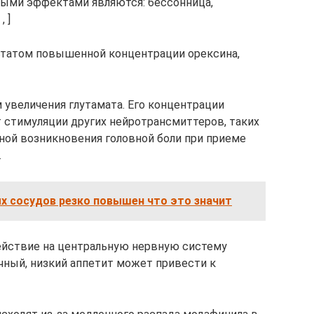
ыми эффектами являются: бессонница,
, ]
ьтатом повышенной концентрации орексина,
м увеличения глутамата. Его концентрации
 стимуляции других нейротрансмиттеров, таких
иной возникновения головной боли при приеме
.
х сосудов резко повышен что это значит
ействие на центральную нервную систему
очный, низкий аппетит может привести к