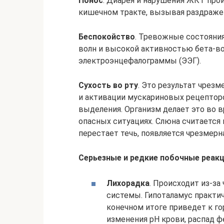
Понос
. Диарея и нарушения ЖКТ про
кишечном тракте, вызывая раздраже
Беспокойство
. Тревожные состояния
волн и высокой активностью бета-во
электроэнцефалограммы (ЭЭГ).
Сухость во рту
. Это результат чрез
и активации мускариновых рецептор
выделения. Организм делает это во 
опасных ситуациях. Слюна считается 
перестает течь, появляется чрезмерна
Серьезные и редкие побочные реак
Лихорадка
. Происходит из-з
системы. Гипоталамус практич
конечном итоге приведет к г
изменения рН крови, распад ф