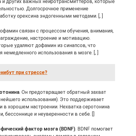
а и других важных нейротрансмиттеров, которые
ельностью. Долгосрочное применение
ботку орексина эндогенными методами. [, ]
Дофамин связан с процессом обучения, внимания,
награждение, настроение и мотивацию.
орые удаляют дофамин из синапсов, что
 немедленного использования в мозге. [, ]
нибут при стрессе?
ротонина
. Он предотвращает обратный захват
льнейшего использования). Это поддерживает
 и в хорошем настроении. Нехватка серотонина
, бессоннице и неуверенности в себе. []
офический фактор мозга (BDNF)
. BDNF помогает