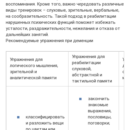
воспоминания. Кроме того, важно чередовать различные
виды тренировок – слуховые, зрительные, вербальные,
на сообразительность. Такой подход в реабилитации
нарушенных психических функций поможет избежать
усталости, раздражительности, нежелания и отказа от
дальнейших занятий.
Рекомендуемые упражнения при деменции
Упражнения для
Упражнения для
Упр
реабилитации
логического мышления,
доп
слуховой,
зрительной и
сти
абстрактной и
аналитической памяти
мот
тактильной памяти
закончить
знакомые
выражения,
классифицировать
пословицы,
и разложить вещи
поговорки;
по цветам или