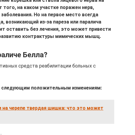
ение корешка или ствола лицевого нерва на
т того, на каком участке поражен нерв,
заболевания. Но на первое место всегда
а, возникающий из-за пареза или паралича
ит оставить без лечения, это может привести
 развитию контрактуры мимических мышц.
раличе Белла?
тивных средств реабилитации больных с
 к следующим положительным изменениям:
и на черепе твердая шишка: что это может