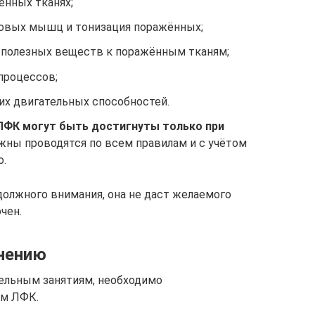
ённых тканях;
овых мышц и тонизация поражённых;
и полезных веществ к поражённым тканям;
процессов;
х двигательных способностей.
ФК могут быть достигнуты только при
жны проводятся по всем правилам и с учётом
о.
должного внимания, она не даст желаемого
чен.
нению
ельным занятиям, необходимо
ом ЛФК.