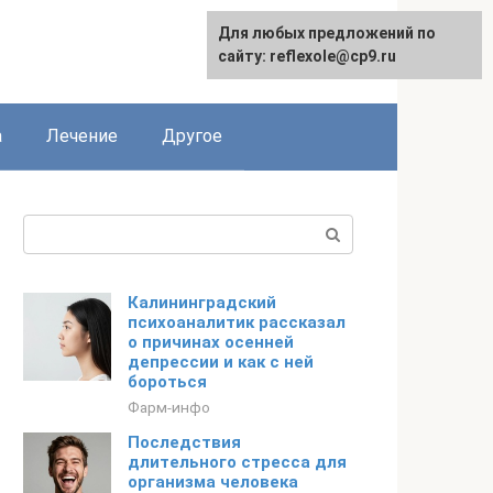
Для любых предложений по
сайту: reflexole@cp9.ru
а
Лечение
Другое
Поиск:
Калининградский
психоаналитик рассказал
о причинах осенней
депрессии и как с ней
бороться
Фарм-инфо
Последствия
длительного стресса для
организма человека