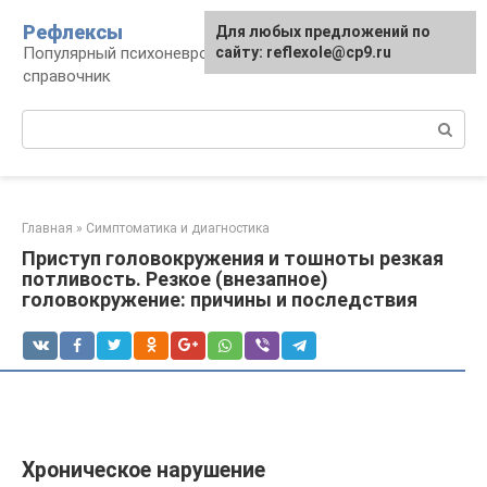
Перейти
Рефлексы
Для любых предложений по
к
Популярный психоневрологический
сайту: reflexole@cp9.ru
контенту
справочник
Поиск:
Главная
»
Симптоматика и диагностика
Приступ головокружения и тошноты резкая
потливость. Резкое (внезапное)
головокружение: причины и последствия
Хроническое нарушение