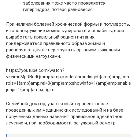
заболевания тоже часто проявляется
гипергидроз, потеря равновесия.
При наличии болезней хронической формы и потливость,
и головокружение можно купировать и ослабить, если
выработать правильный рацион питания,
придерживаться правильного образа жизни и
распорядка дня не перегружать организм тяжелыми
физическими нагрузками.
https://youtube.com/watch?
v=eimuMpRBudQ{amp}amp;modestbranding=0{amp}amp;cont
rols=1{amp}amp;rel=0{amp}amp;showinfo=1{amp}amp;enable
jsapi=1{amp}amp;origin=
Семейный доктор, участковый терапевт после
проведенных им медицинских исследований и на базе
полученных данных назначит правильное адекватное
лечение и, при необходимости, регулярный осмотр.