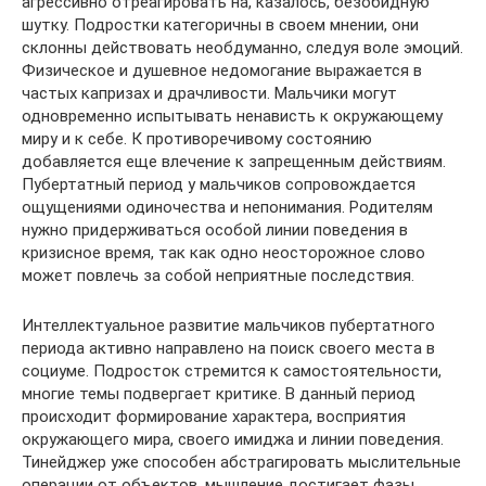
агрессивно отреагировать на, казалось, безобидную
шутку. Подростки категоричны в своем мнении, они
склонны действовать необдуманно, следуя воле эмоций.
Физическое и душевное недомогание выражается в
частых капризах и драчливости. Мальчики могут
одновременно испытывать ненависть к окружающему
миру и к себе. К противоречивому состоянию
добавляется еще влечение к запрещенным действиям.
Пубертатный период у мальчиков сопровождается
ощущениями одиночества и непонимания. Родителям
нужно придерживаться особой линии поведения в
кризисное время, так как одно неосторожное слово
может повлечь за собой неприятные последствия.
Интеллектуальное развитие мальчиков пубертатного
периода активно направлено на поиск своего места в
социуме. Подросток стремится к самостоятельности,
многие темы подвергает критике. В данный период
происходит формирование характера, восприятия
окружающего мира, своего имиджа и линии поведения.
Тинейджер уже способен абстрагировать мыслительные
операции от объектов, мышление достигает фазы