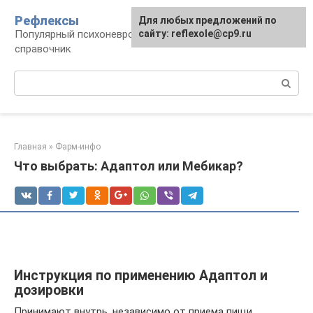
Перейти
Рефлексы
Для любых предложений по
к
Популярный психоневрологический
сайту: reflexole@cp9.ru
контенту
справочник
Поиск:
Главная
»
Фарм-инфо
Что выбрать: Адаптол или Мебикар?
Инструкция по применению Адаптол и
дозировки
Принимают внутрь, независимо от приема пищи.