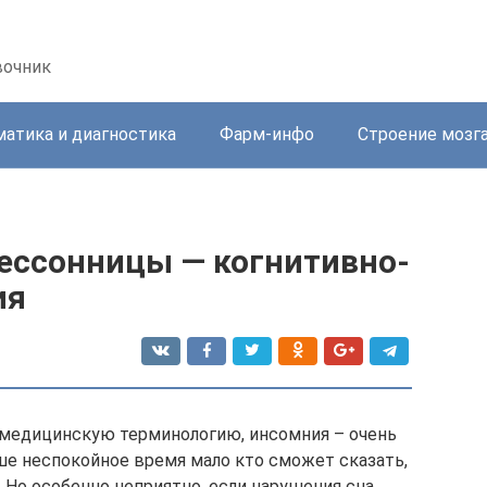
вочник
атика и диагностика
Фарм-инфо
Строение мозг
бессонницы — когнитивно-
ия
 медицинскую терминологию, инсомния – очень
ше неспокойное время мало кто сможет сказать,
. Но особенно неприятно, если нарушения сна