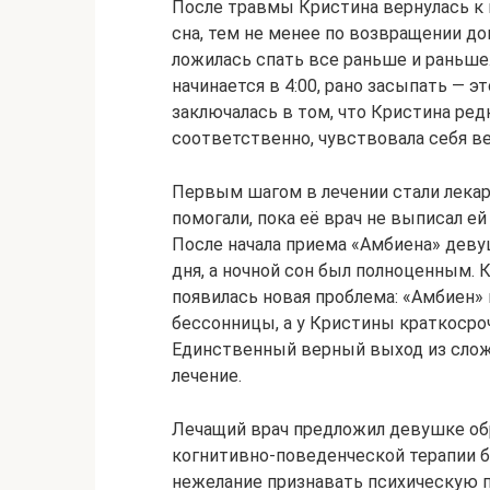
После травмы Кристина вернулась к 
сна, тем не менее по возвращении д
ложилась спать все раньше и раньше.
начинается в 4:00, рано засыпать — э
заключалась в том, что Кристина ред
соответственно, чувствовала себя в
Первым шагом в лечении стали лека
помогали, пока её врач не выписал ей
После начала приема «Амбиена» деву
дня, а ночной сон был полноценным. К
появилась новая проблема: «Амбиен»
бессонницы, а у Кристины краткосроч
Единственный верный выход из сло
лечение.
Лечащий врач предложил девушке обр
когнитивно-поведенческой терапии бе
нежелание признавать психическую п