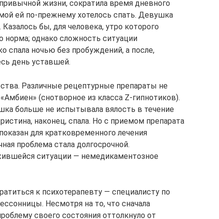
привычной жизни, сократила время дневного
омой ей по-прежнему хотелось спать. Девушка
 Казалось бы, для человека, утро которого
то норма; однако сложность ситуации
ко спала ночью без пробуждений, а после,
есь день уставшей.
рства. Различные рецептурные препараты не
 «Амбиен» (снотворное из класса Z-гипнотиков).
шка больше не испытывала вялость в течение
ристина, наконец, спала. Но с приемом препарата
 показан для кратковременного лечения
ная проблема стала долгосрочной.
жившейся ситуации — немедикаментозное
атиться к психотерапевту — специалисту по
ссонницы. Несмотря на то, что сначала
роблему своего состояния оттолкнуло от