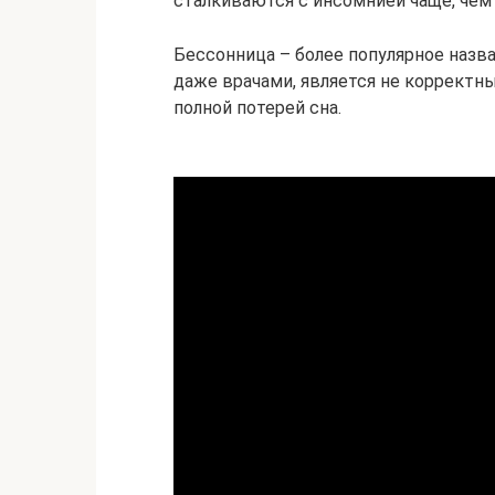
сталкиваются с инсомнией чаще, чем
Бессонница – более популярное назв
даже врачами, является не корректн
полной потерей сна.