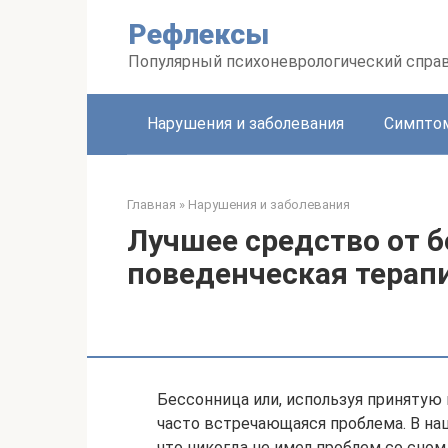
Перейти
Рефлексы
к
контенту
Популярный психоневрологический спра
Нарушения и заболевания
Симптом
Главная
»
Нарушения и заболевания
Лучшее средство от 
поведенческая терап
Бессонница или, используя принятую
часто встречающаяся проблема. В на
что никогда не имел проблем со сном