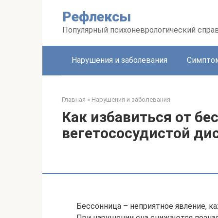
Перейти
Рефлексы
к
контенту
Популярный психоневрологический спра
Нарушения и заболевания
Симптом
Главная
»
Нарушения и заболевания
Как избавиться от бе
вегетососудистой ди
Бессонница – неприятное явление, ка
При нарушении сна снижаются позна