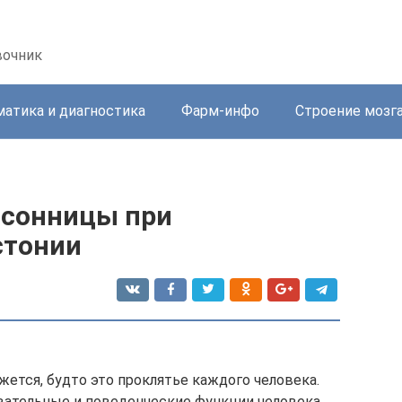
вочник
атика и диагностика
Фарм-инфо
Строение мозг
ссонницы при
стонии
жется, будто это проклятье каждого человека.
вательные и поведенческие функции человека.