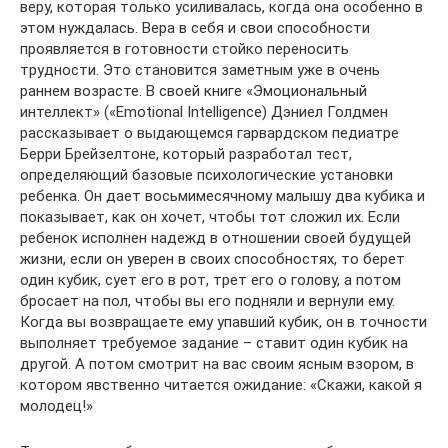
веру, которая только усиливалась, когда она особенно в
этом нуждалась. Вера в себя и свои способности
проявляется в готовности стойко переносить
трудности. Это становится заметным уже в очень
раннем возрасте. В своей книге «Эмоциональный
интеллект» («Emotional Intelligence) Дэниел Голдмен
рассказывает о выдающемся гарвардском педиатре
Берри Брейзелтоне, который разработал тест,
определяющий базовые психологические установки
ребенка. Он дает восьмимесячному малышу два кубика и
показывает, как он хочет, чтобы тот сложил их. Если
ребенок исполнен надежд в отношении своей будущей
жизни, если он уверен в своих способностях, то берет
один кубик, сует его в рот, трет его о голову, а потом
бросает на пол, чтобы вы его подняли и вернули ему.
Когда вы возвращаете ему упавший кубик, он в точности
выполняет требуемое задание – ставит один кубик на
другой. А потом смотрит на вас своим ясным взором, в
котором явственно читается ожидание: «Скажи, какой я
молодец!»