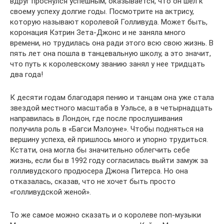
вдруг проснулся успешным, оказывается, что он шел к
своему успеху долгие годы. Посмотрите на актрису,
которую называют королевой Голливуда. Может быть,
коронация Кэтрин Зета-Джонс и не заняла много
времени, но трудилась она ради этого всю свою жизнь. В
пять лет она пошла в танцевальную школу, а это значит,
что путь к королевскому званию занял у нее тридцать
два года!
К десяти годам благодаря пению и танцам она уже стала
звездой местного масштаба в Уэльсе, а в четырнадцать
направилась в Лондон, где после прослушивания
получила роль в «Багси Мэлоуне». Чтобы подняться на
вершину успеха, ей пришлось много и упорно трудиться.
Кстати, она могла бы значительно облегчить себе
жизнь, если бы в 1992 году согласилась выйти замуж за
голливудского продюсера Джона Питерса. Но она
отказалась, сказав, что не хочет быть просто
«голливудской женой».
То же самое можно сказать и о королеве поп-музыки