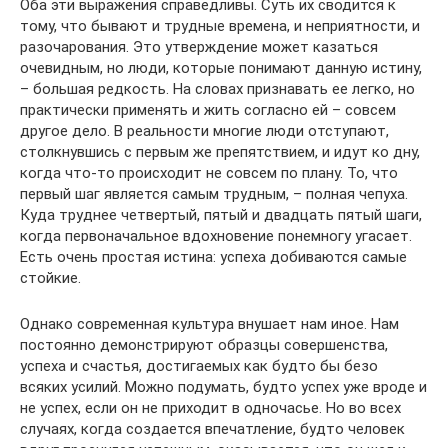
Оба эти выражения справедливы. Суть их сводится к
тому, что бывают и трудные времена, и неприятности, и
разочарования. Это утверждение может казаться
очевидным, но люди, которые понимают данную истину,
– большая редкость. На словах признавать ее легко, но
практически применять и жить согласно ей – совсем
другое дело. В реальности многие люди отступают,
столкнувшись с первым же препятствием, и идут ко дну,
когда что-то происходит не совсем по плану. То, что
первый шаг является самым трудным, – полная чепуха.
Куда труднее четвертый, пятый и двадцать пятый шаги,
когда первоначальное вдохновение понемногу угасает.
Есть очень простая истина: успеха добиваются самые
стойкие.
Однако современная культура внушает нам иное. Нам
постоянно демонстрируют образцы совершенства,
успеха и счастья, достигаемых как будто бы безо
всяких усилий. Можно подумать, будто успех уже вроде и
не успех, если он не приходит в одночасье. Но во всех
случаях, когда создается впечатление, будто человек