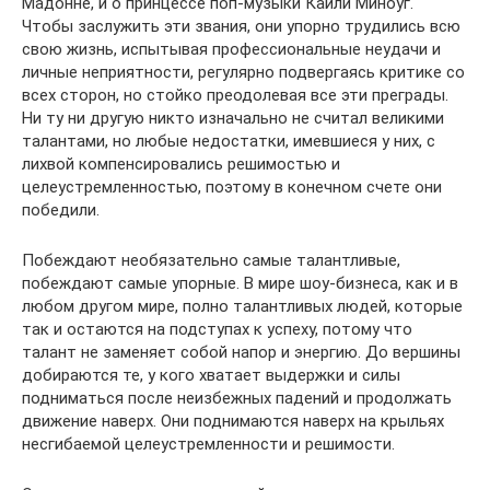
Мадонне, и о принцессе поп-музыки Кайли Миноуг.
Чтобы заслужить эти звания, они упорно трудились всю
свою жизнь, испытывая профессиональные неудачи и
личные неприятности, регулярно подвергаясь критике со
всех сторон, но стойко преодолевая все эти преграды.
Ни ту ни другую никто изначально не считал великими
талантами, но любые недостатки, имевшиеся у них, с
лихвой компенсировались решимостью и
целеустремленностью, поэтому в конечном счете они
победили.
Побеждают необязательно самые талантливые,
побеждают самые упорные. В мире шоу-бизнеса, как и в
любом другом мире, полно талантливых людей, которые
так и остаются на подступах к успеху, потому что
талант не заменяет собой напор и энергию. До вершины
добираются те, у кого хватает выдержки и силы
подниматься после неизбежных падений и продолжать
движение наверх. Они поднимаются наверх на крыльях
несгибаемой целеустремленности и решимости.