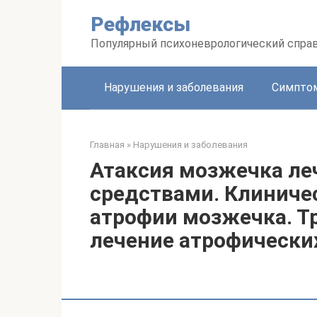
Перейти
Рефлексы
к
контенту
Популярный психоневрологический спра
Нарушения и заболевания
Симптом
Главная
»
Нарушения и заболевания
Атаксия мозжечка л
средствами. Клиничес
атрофии мозжечка. Т
лечение атрофически