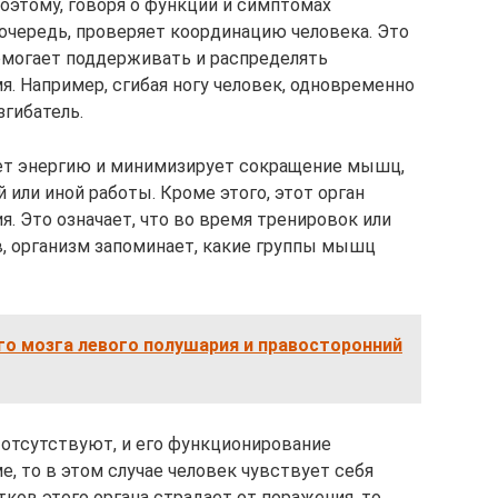
этому, говоря о функции и симптомах
 очередь, проверяет координацию человека. Это
помогает поддерживать и распределять
. Например, сгибая ногу человек, одновременно
згибатель.
ет энергию и минимизирует сокращение мышц,
или иной работы. Кроме этого, этот орган
я. Это означает, что во время тренировок или
, организм запоминает, какие группы мышц
го мозга левого полушария и правосторонний
отсутствуют, и его функционирование
, то в этом случае человек чувствует себя
тков этого органа страдает от поражения, то