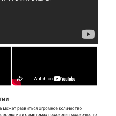
гии
на может развиться огромное количество
неврологии и симптомах поражения мозжечка, то