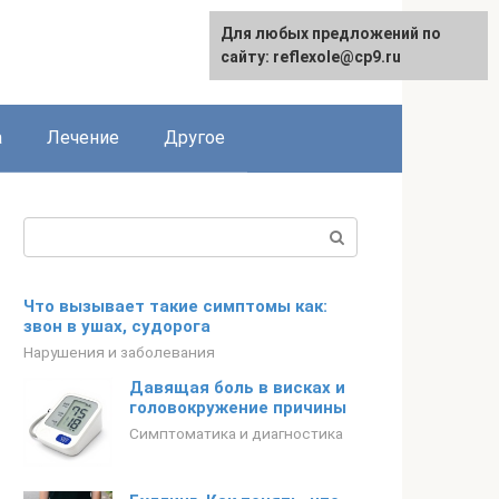
Для любых предложений по
сайту: reflexole@cp9.ru
а
Лечение
Другое
Поиск:
Что вызывает такие симптомы как:
звон в ушах, судорога
Нарушения и заболевания
Давящая боль в висках и
головокружение причины
Симптоматика и диагностика