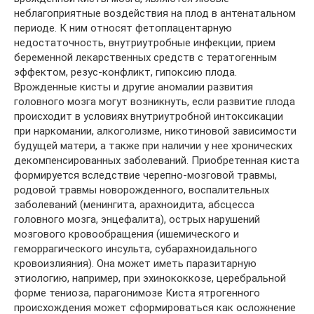
неблагоприятные воздействия на плод в антенатальном
периоде. К ним относят фетоплацентарную
недостаточность, внутриутробные инфекции, прием
беременной лекарственных средств с тератогенным
эффектом, резус-конфликт, гипоксию плода.
Врожденные кисты и другие аномалии развития
головного мозга могут возникнуть, если развитие плода
происходит в условиях внутриутробной интоксикации
при наркомании, алкоголизме, никотиновой зависимости
будущей матери, а также при наличии у нее хронических
декомпенсированных заболеваний. Приобретенная киста
формируется вследствие черепно-мозговой травмы,
родовой травмы новорожденного, воспалительных
заболеваний (менингита, арахноидита, абсцесса
головного мозга, энцефалита), острых нарушений
мозгового кровообращения (ишемического и
геморрагического инсульта, субарахноидального
кровоизлияния). Она может иметь паразитарную
этиологию, например, при эхинококкозе, церебральной
форме тениоза, парагонимозе Киста ятрогенного
происхождения может сформироваться как осложнение