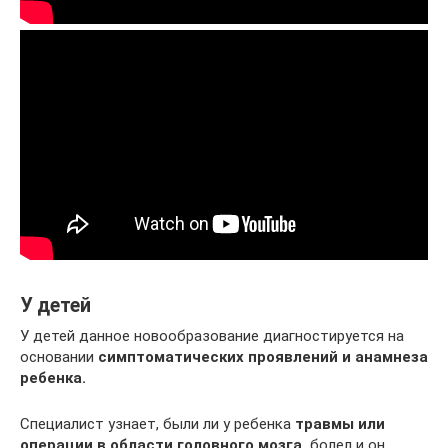
У детей
У детей данное новообразование диагностируется на
основании
симптоматических проявлений и анамнеза
ребенка.
Специалист узнает, были ли у ребенка
травмы или
операции в области головного мозга,
болел и он