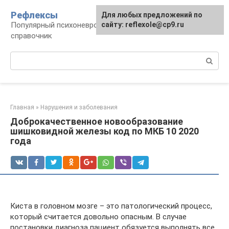
Перейти
Рефлексы
Для любых предложений по
к
Популярный психоневрологический
сайту: reflexole@cp9.ru
контенту
справочник
Поиск:
Главная
»
Нарушения и заболевания
Доброкачественное новообразование
шишковидной железы код по МКБ 10 2020
года
Киста в головном мозге – это патологический процесс,
который считается довольно опасным. В случае
постановки диагноза пациент обязуется выполнять все