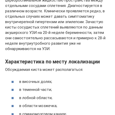
цереброспинальной жидкостью пространства между
отдельными сосудами сплетения. Диагностируется в
различном возрасте. Клинически проявляется редко, в
отдельных случаях может давать симптоматику
внутричерепной гипертензии или эпилепсии. Зачастую
кисты сосудистых сплетений выявляются по данным
акушерского УЗИ на 20-й неделе беременности, затем
они самостоятельно рассасываются и примерно к 28-й
неделе внутриутробного развития уже не
обнаруживаются на УЗИ.
Характеристика по месту локализации
Обсуждаемая киста может располагаться:
в височных долях;
в теменной части;
в лобной области;
в области мозжечка;
в спинномозговом канале;