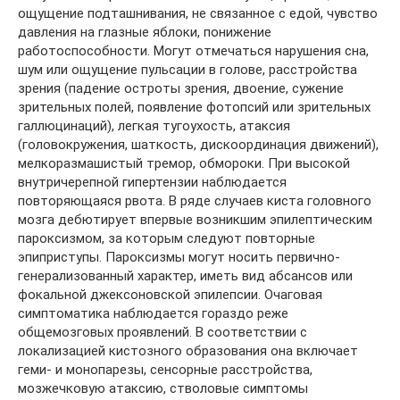
ощущение подташнивания, не связанное с едой, чувство
давления на глазные яблоки, понижение
работоспособности. Могут отмечаться нарушения сна,
шум или ощущение пульсации в голове, расстройства
зрения (падение остроты зрения, двоение, сужение
зрительных полей, появление фотопсий или зрительных
галлюцинаций), легкая тугоухость, атаксия
(головокружения, шаткость, дискоординация движений),
мелкоразмашистый тремор, обмороки. При высокой
внутричерепной гипертензии наблюдается
повторяющаяся рвота. В ряде случаев киста головного
мозга дебютирует впервые возникшим эпилептическим
пароксизмом, за которым следуют повторные
эпиприступы. Пароксизмы могут носить первично-
генерализованный характер, иметь вид абсансов или
фокальной джексоновской эпилепсии. Очаговая
симптоматика наблюдается гораздо реже
общемозговых проявлений. В соответствии с
локализацией кистозного образования она включает
геми- и монопарезы, сенсорные расстройства,
мозжечковую атаксию, стволовые симптомы