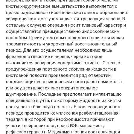
кровоизлияния, а также при паразитарной этиологии
кисты хирургическое вмешательство выполняется с
целью радикального иссечения кистозного образования;
хирургическим доступом является трепанация черепа. В
остальных случаях операция носит плановый характер и
осуществляется преимущественно эндоскопическим
способом. Преимуществом последнего является малая
травматичность и укороченный восстановительный
период. Для его осуществления необходимо лишь
фрезевое отверстие в черепе, через которое
выполняется аспирация содержимого кисты. С целью
предупреждения повторного скопления жидкости в
кистозной полости производится ряд отверстий,
соединяющих ее с ликворными пространствами мозга,
или осуществляется кистоперитонеальное
шунтирование. Последнее предполагает имплантацию
специального шунта, по которому жидкость из кисты
поступает в брюшную полость. В послеоперационном
периоде проводится комплексная реабилитационная
терапия, в которой при необходимости принимают
участие нейропсихолог, врач ЛФК, массажист,
рефлексотерапевт. Медикаментозная составляющая