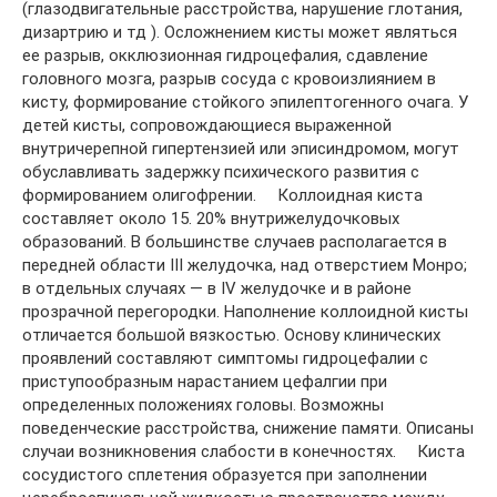
(глазодвигательные расстройства, нарушение глотания,
дизартрию и тд ). Осложнением кисты может являться
ее разрыв, окклюзионная гидроцефалия, сдавление
головного мозга, разрыв сосуда с кровоизлиянием в
кисту, формирование стойкого эпилептогенного очага. У
детей кисты, сопровождающиеся выраженной
внутричерепной гипертензией или эписиндромом, могут
обуславливать задержку психического развития с
формированием олигофрении. Коллоидная киста
составляет около 15. 20% внутрижелудочковых
образований. В большинстве случаев располагается в
передней области III желудочка, над отверстием Монро;
в отдельных случаях — в IV желудочке и в районе
прозрачной перегородки. Наполнение коллоидной кисты
отличается большой вязкостью. Основу клинических
проявлений составляют симптомы гидроцефалии с
приступообразным нарастанием цефалгии при
определенных положениях головы. Возможны
поведенческие расстройства, снижение памяти. Описаны
случаи возникновения слабости в конечностях. Киста
сосудистого сплетения образуется при заполнении