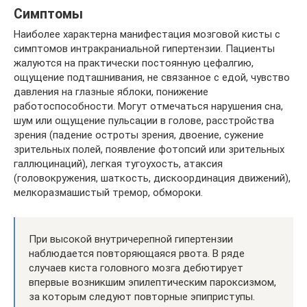
Симптомы
Наиболее характерна манифестация мозговой кисты с
симптомов интракраниальной гипертензии. Пациенты
жалуются на практически постоянную цефалгию,
ощущение подташнивания, не связанное с едой, чувство
давления на глазные яблоки, понижение
работоспособности. Могут отмечаться нарушения сна,
шум или ощущение пульсации в голове, расстройства
зрения (падение остроты зрения, двоение, сужение
зрительных полей, появление фотопсий или зрительных
галлюцинаций), легкая тугоухость, атаксия
(головокружения, шаткость, дискоординация движений),
мелкоразмашистый тремор, обмороки.
При высокой внутричерепной гипертензии
наблюдается повторяющаяся рвота. В ряде
случаев киста головного мозга дебютирует
впервые возникшим эпилептическим пароксизмом,
за которым следуют повторные эпиприступы.