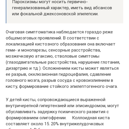
Пароксизмы могут носить первично-
генерализованный характер, иметь вид абсансов
или фокальной джексоновской эпилепсии.
Очаговая симптоматика наблюдается гораздо реже
общемозговых проявлений. В соответствии с
локализацией кистозного образования она включает
геми- и монопарезы, сенсорные расстройства,
мозжечковую атаксию, стволовые симптомы
(глазодвигательные расстройства, нарушение глотания,
дизартрию и тд ). Осложнением кисты может являться
ее разрыв, окклюзионная гидроцефалия, сдавление
головного мозга, разрыв сосуда с кровоизлиянием в
кисту, формирование стойкого эпилептогенного очага.
У детей кисты, сопровождающиеся выраженной
внутричерепной гипертензией или эписиндромом, могут
обуславливать задержку психического развития с
формированием олигофрении. Коллоидная киста
составляет около 15. 20% внутрижелудочковых