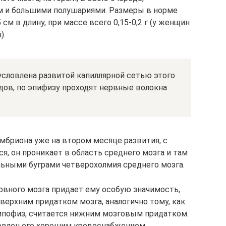
м и большими полушариями. Размеры в норме
 см в длину, при массе всего 0,15-0,2 г (у женщин
).
ловлена развитой капиллярной сетью этого
дов, по эпифизу проходят нервные волокна
мбриона уже на втором месяце развития, с
, он проникает в область среднего мозга и там
ьными буграми четверохолмия среднего мозга.
овного мозга придает ему особую значимость,
верхним придатком мозга, аналогично тому, как
гипофиз, считается нижним мозговым придатком.
овлен его хорошим кровоснабжением.