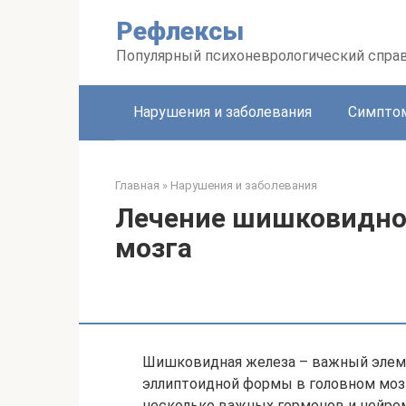
Перейти
Рефлексы
к
контенту
Популярный психоневрологический спра
Нарушения и заболевания
Симптом
Главная
»
Нарушения и заболевания
Лечение шишковидно
мозга
Шишковидная железа – важный элем
эллиптоидной формы в головном мозг
несколько важных гормонов и нейром