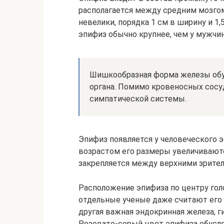
располагается между средним мозго
невелики, порядка 1 см в ширину и 1,5
эпифиз обычно крупнее, чем у мужчин
Шишкообразная форма железы обус
органа. Помимо кровеносных сосу
симпатической системы.
Эпифиз появляется у человеческого э
возрастом его размеры увеличиваются
закрепляется между верхними зрител
Расположение эпифиза по центру гол
отдельные ученые даже считают его 
другая важная эндокринная железа, 
Розовато-серый цвет эпифиза обусл