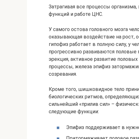
Затрагивая все процессы организма,
функций и работе ЦНС.
У самого остова головного мозга чел
оказывающая воздействие на рост, о
гипофиз работает в полную силу, у ч
прогрессивно развиваются половые п
эрекция, активное развитие половых 
процессы, железа эпифиз затормажив
созревания.
Кроме того, шишковидное тело прини
биологических ритмов, определяющих
сильнейший «прилив сил» – физичес
следующие функции:
Эпифиз поддерживает в нужн
Притормаживает половое разв