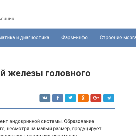
вочник
атика и диагностика
Фарм-инфо
Строение мозг
й железы головного
ент эндокринной системы. Образование
е, несмотря на малый размер, продуцирует
едиаторы, среди них, серотонин.