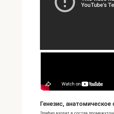
Генезис, анатомическое 
Эпифиз входит в состав промежуточн