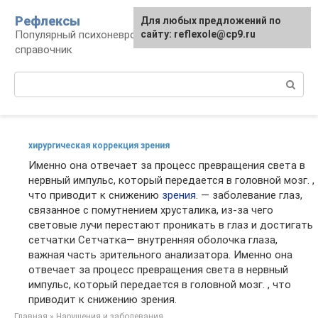
Перейти
Рефлексы
Для любых предложений по
к
Популярный психоневрологический
сайту: reflexole@cp9.ru
контенту
справочник
Поиск:
хирургическая коррекция зрения
Именно она отвечает за процесс превращения света в
нервный импульс, который передается в головной мозг. ,
что приводит к снижению
зрения
. — заболевание глаз,
связанное с помутнением хрусталика, из-за чего
световые лучи перестают проникать в глаз и достигать
сетчатки Сетчатка— внутренняя оболочка глаза,
важная часть зрительного анализатора. Именно она
отвечает за процесс превращения света в нервный
импульс, который передается в головной мозг. , что
приводит к снижению зрения.
Главная
»
Нарушения и заболевания