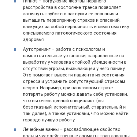
Гипноз – погружение жертвы нервного
расстройства в состояние транса позволяет
заглянуть глубоко в закоулки ее сознания и
вытащить первопричину страхов и опасений,
влекущих за собой нервозность и симптоматику
описываемого патологического состояния
здоровья.
Аутотренинг – работа с психологом и
самостоятельные установки, направленные на
выработку у человека стойкой убежденности в
отсутствии угрозы, вызывающей у него панику.
Это помогает вывести пациента из состояния
стресса и устранить сопутствующий стрессам
невроз. Например, при навязчивом страхе
потерять работу можно давать себе установки,
что вы очень ценный специалист (вы
безотказный, исполнительный, старательный и
так далее), а также установки, что можно найти
гораздо лучшую работу.
Лечебные ванны – расслабляющее свойство
воды и чудодейственные ароматы трав лаванды,