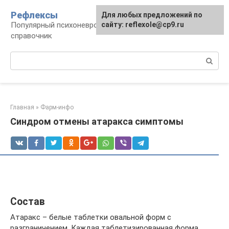
Перейти
Рефлексы
Для любых предложений по
к
Популярный психоневрологический
сайту: reflexole@cp9.ru
контенту
справочник
Поиск:
Главная
»
Фарм-инфо
Синдром отмены атаракса симптомы
Состав
Атаракс – белые таблетки овальной форм с
разграничением. Каждая таблетизированная форма