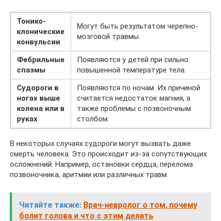
Тонико-
Могут быть результатом черепно-
клонические
мозговой травмы.
конвульсии
Фебрильные
Появляются у детей при сильно
спазмы
повышенной температуре тела.
Судороги в
Появляются по ночам. Их причиной
ногах выше
считается недостаток магния, а
колена или в
также проблемы с позвоночным
руках
столбом.
В некоторых случаях судороги могут вызвать даже
смерть человека. Это происходит из-за сопутствующих
осложнений. Например, остановки сердца, перелома
позвоночника, аритмии или различных травм.
Читайте также:
Врач-невролог о том, почему
болит голова и что с этим делать