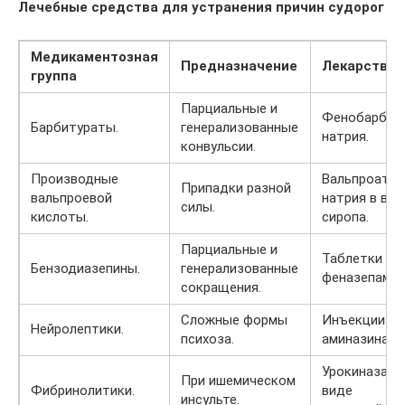
Лечебные средства для устранения причин судорог
Медикаментозная
Предназначение
Лекарство
группа
Парциальные и
Фенобарбит
Барбитураты.
генерализованные
натрия.
конвульсии.
Производные
Вальпроат
Припадки разной
вальпроевой
натрия в вид
силы.
кислоты.
сиропа.
Парциальные и
Таблетки
Бензодиазепины.
генерализованные
феназепама.
сокращения.
Сложные формы
Инъекции
Нейролептики.
психоза.
аминазина.
Урокиназа в
При ишемическом
Фибринолитики.
виде
инсульте.