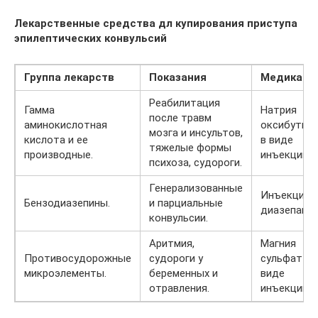
Лекарственные средства дл купирования приступа
эпилептических конвульсий
Группа лекарств
Показания
Медикаме
Реабилитация
Гамма
Натрия
после травм
аминокислотная
оксибутир
мозга и инсультов,
кислота и ее
в виде
тяжелые формы
производные.
инъекции.
психоза, судороги.
Генерализованные
Инъекции
Бензодиазепины.
и парциальные
диазепама.
конвульсии.
Аритмия,
Магния
Противосудорожные
судороги у
сульфат в
микроэлементы.
беременных и
виде
отравления.
инъекций.