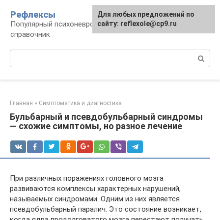
Перейти
Рефлексы
Для любых предложений по
к
Популярный психоневрологический
сайту: reflexole@cp9.ru
контенту
справочник
Поиск:
Главная
»
Симптоматика и диагностика
Бульбарный и псевдобульбарный синдромы
— схожие симптомы, но разное лечение
При различных поражениях головного мозга
развиваются комплексы характерных нарушений,
называемых синдромами. Одним из них является
псевдобульбарный паралич. Это состояние возникает,
когда ядра продолговатого мозга перестают получать