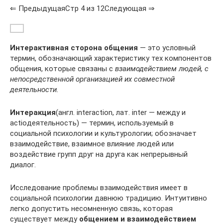
⇐ ПредыдущаяСтр 4 из 12Следующая ⇒
Интерактивная сторона общения
— это условный
термин, обозначающий ха­рактеристику тех компонентов
общения, которые связаны с
взаимодействием людей, с
непосредственной организацией их совместной
деятельности.
Интеракция
(англ. interaction, лат. inter — между и
actioдеятельность) — термин, используемый в
социальной психологии и культурологии; обозначает
взаимодействие, взаимное влияние людей или
воздействие групп друг на друга как непрерывный
диалог.
Исследование про­блемы взаимодействия имеет в
социальной психологии давнюю традицию. Интуитивно
легко допустить несомненную связь, кото­рая
существует между
общением и взаимодействием