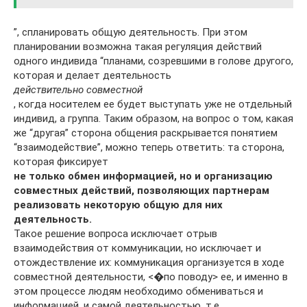
”, спла­нировать общую деятельность. При этом
планировании возможна такая регуляция действий
одного индивида “планами, созревши­ми в голове другого,
которая и делает дея­тельность
действительно совместной
, когда носителем ее будет выступать уже не отдельный
индивид, а группа. Таким образом, на вопрос о том, какая
же “другая” сторона общения раскрывается понятием
“взаимодействие”, можно теперь ответить: та сторона,
которая фиксирует
не только обмен информацией, но и организа­цию
совместных действий, позволяющих партнерам
реализовать некоторую общую для них
деятельность.
Такое решение вопроса исключает отрыв
взаимодействия от коммуникации, но исключает и
отождествление их: коммуникация организуется в ходе
совместной деятельности, <�по поводу> ее, и именно в
этом процессе людям необходимо обмениваться и
информацией, и самой деятельностью, т.е.