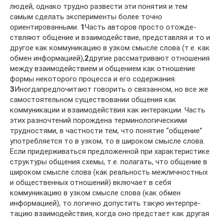
людей, одна­ко трудно развести эти понятия и тем
самым сделать эксперимен­ты более точно
ориентированными.
1
Часть авторов просто отожде­
ствляют общение и взаимодействие, представляя и то и
другое как коммуникацию в узком смысле слова (т.е. как
обмен инфор­мацией),
2
другие рассматривают отношения
между взаимодействи­ем и общением как отношение
формы некоторого процесса и его содержания.
3
Иногдапредпочитают говорить о связанном, но все же
самостоятельном существовании общения как
коммуникации и взаимодействия как интеракции. Часть
этих разночтений по­рождена терминологическими
трудностями, в частности тем, что понятие “общение”
употребляется то в узком, то в широком смыс­ле слова.
Если придерживаться предложенной при характеристике
структуры общения схемы, т.е. полагать, что общение в
широком смысле слова (как реальность межличностных
и общественных от­ношений) включает в себя
коммуникацию в узком смысле слова (как обмен
информацией), то логично допустить такую интерпре­
тацию взаимодействия, когда оно предстает как другая