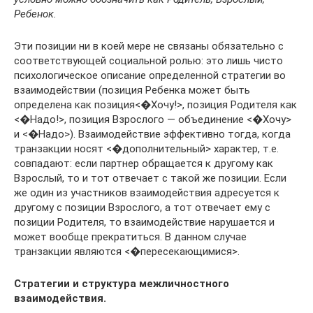
Ребенок.
Эти позиции ни в коей мере не связаны обязательно с
соответствующей социальной ролью: это лишь чисто
психологическое описание определенной стратегии во
взаимодействии (позиция Ребенка может быть
определена как позиция<�Хочу!>, позиция Родителя как
<�Надо!>, позиция Взрослого — объединение <�Хочу>
и <�Надо>). Взаимодействие эффективно тогда, когда
транзакции носят <�дополнительный> характер, т.е.
совпадают: если партнер обращается к другому как
Взрослый, то и тот отвечает с такой же позиции. Если
же один из участников взаимодействия адресуется к
другому с позиции Взрослого, а тот отвечает ему с
позиции Родителя, то взаимодействие нарушается и
может вообще прекратиться. В данном случае
транзакции являются <�пересекающимися>.
Стратегии и структура межличностного
взаимодействия.