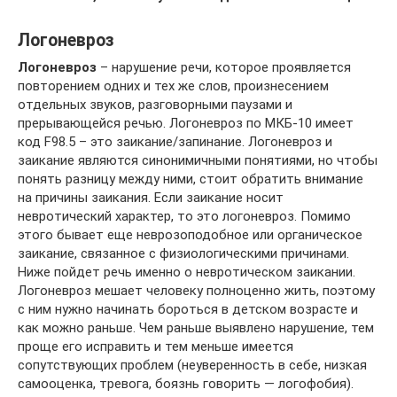
Логоневроз
Логоневроз
– нарушение речи, которое проявляется
повторением одних и тех же слов, произнесением
отдельных звуков, разговорными паузами и
прерывающейся речью. Логоневроз по МКБ-10 имеет
код F98.5 – это заикание/запинание. Логоневроз и
заикание являются синонимичными понятиями, но чтобы
понять разницу между ними, стоит обратить внимание
на причины заикания. Если заикание носит
невротический характер, то это логоневроз. Помимо
этого бывает еще неврозоподобное или органическое
заикание, связанное с физиологическими причинами.
Ниже пойдет речь именно о невротическом заикании.
Логоневроз мешает человеку полноценно жить, поэтому
с ним нужно начинать бороться в детском возрасте и
как можно раньше. Чем раньше выявлено нарушение, тем
проще его исправить и тем меньше имеется
сопутствующих проблем (неуверенность в себе, низкая
самооценка, тревога, боязнь говорить — логофобия).