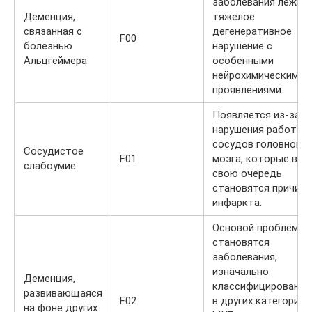
заболевания лежит
Деменция,
тяжелое
связанная с
дегенеративное
F00
болезнью
нарушение с
Альцгеймера
особенными
нейрохимическими
проявлениями.
Появляется из-за
нарушения работы
сосудов головного
Сосудистое
F01
мозга, которые в
слабоумие
свою очередь
становятся причин
инфаркта.
Основой проблемы
становятся
заболевания,
изначально
Деменция,
классифицированн
развивающаяся
F02
в других категориях
на фоне других