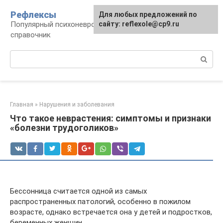
Перейти
Рефлексы
Для любых предложений по
к
Популярный психоневрологический
сайту: reflexole@cp9.ru
контенту
справочник
Поиск:
Главная
»
Нарушения и заболевания
Что такое неврастения: симптомы и признаки
«болезни трудоголиков»
Бессонница считается одной из самых
распространенных патологий, особенно в пожилом
возрасте, однако встречается она у детей и подростков,
беременных женщин.